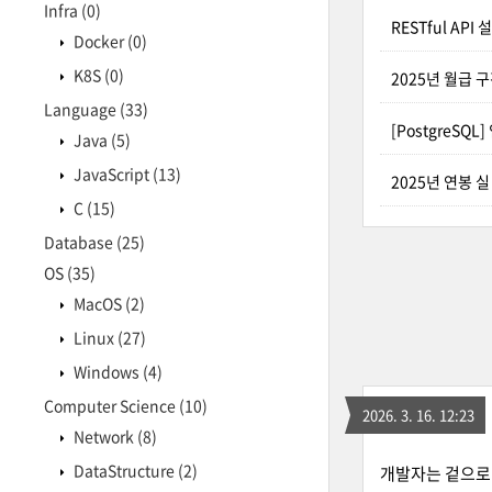
Infra
(0)
RESTful AP
Docker
(0)
K8S
(0)
2025년 월급 
Language
(33)
[PostgreSQ
Java
(5)
JavaScript
(13)
2025년 연봉 
C
(15)
Database
(25)
OS
(35)
MacOS
(2)
Linux
(27)
Windows
(4)
Computer Science
(10)
2026. 3. 16. 12:23
Network
(8)
DataStructure
(2)
개발자는 겉으로 