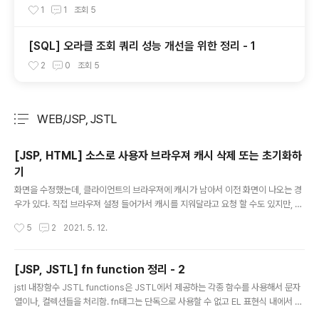
1
1
조회
5
[SQL] 오라클 조회 쿼리 성능 개선을 위한 정리 - 1
2
0
조회
5
WEB/JSP, JSTL
분류 전체보기
주요 글 목록
[JSP, HTML] 소스로 사용자 브라우져 캐시 삭제 또는 초기화하
기
글 내용
화면을 수정했는데, 클라이언트의 브라우져에 캐시가 남아서 이전 화면이 나오는 경
우가 있다. 직접 브라우져 설정 들어가서 캐시를 지워달라고 요청 할 수도 있지만, 그
게 한두번이 아니게 되니 코드에서 캐시를 지울수 없는지 찾아보았다. 이럴수가... 크
작성시간
5
2
2021. 5. 12.
게 어렵지도 않지만, html한정으로 이게 꼭 필요한 화면이 아니면 아래 설정은 가급
적 안 하는게 좋을 것 같다. HTML 메타태그 이용하기 JSP, Java 사용시 자바 코드
지만 html과 같음. response.setHeader( "Pragma", "no-cache" ); respon
[JSP, JSTL] fn function 정리 - 2
se.setDateHeader( "Expires", -1 ); response.setHeader( "Cache-Con
글 내용
jstl 내장함수 JSTL functions은 JSTL에서 제공하는 각종 함수를 사용해서 문자
trol", "no-cache" ); JS, CSS 파일 캐..
열이나, 컬렉션들을 처리함. fn태그는 단독으로 사용할 수 없고 EL 표현식 내에서 사
용해야함. like ${fn:length(...)} jsp 페이지 시작점에 다음 태그로 선언 해줘야 사