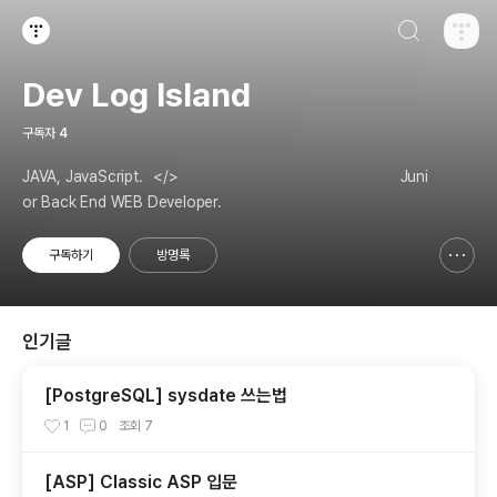
검색하기
티스토리
Dev Log Island
구독자
4
JAVA, JavaScript.⠀</>⠀⠀⠀⠀⠀⠀⠀⠀⠀⠀⠀⠀⠀⠀⠀⠀⠀⠀⠀⠀ Juni
or Back End WEB Developer.
구독하기
방명록
신고하기 레이어
열기
인기글
[PostgreSQL] sysdate 쓰는법
1
0
조회
7
[ASP] Classic ASP 입문