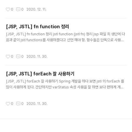
용 할 수 있음. boolean contains(String sting, String substring) string이 s
작성시간
0
0
2020. 12. 11.
ubstring을 포함하면 return true. boolean containsIgnoreCase(String st
ring, String substring) 대소문자에 관계없이, string이 substring을 포함하면 r
eturn true. ${fn:contains("helloworld", "world")..
[JSP, JSTL] fn function 정리
글 내용
[JSP, JSTL] fn function 정리 jstl function (jstl fn) 정리 jsp 파일 최 생단에 다
음과 같이 jstl functions를 사용하겠다고 선언 해야 함. 함수들은 단독으로 사용할
수 없고 EL 표현식과 함께 사용해야 함. ${fn:length(list)} ${fn:contains(str, st
r)} fn:contains(string, substr) string이 substr을 포함하면 return true fn:c
작성시간
0
0
2020. 11. 30.
ontainsIgnoreCase(string, substr) 대소문자 관계없이 string이 substr을 포
함하면 return true fn:startsWith(string, prefix) string이 prefix로 시작하면
return True fn:en..
[JSP, JSTL] forEach 잘 사용하기
글 내용
[JSP, JSTL] forEach 잘 사용하기 Spring 개발을 하다 보면 jstl 의 forEach 를
많이 사용하게 된다. 간단하지만 varStatus 속성 사용을 잘 하면 보다 편하게 개발
할 수 있는것 같아서 남겨본다. current (현재 객체) : ${i.current} index (0부터
의 순서) : ${i.index} count (1부터의 순서) : ${i.count} first (루프의 처음인가) :
작성시간
0
0
2020. 11. 30.
${i.first} last (루프의 마지막인가) : ${i.last} begin (루프의 시작값) : ${i.begi
n} end (끝값) : ${i.end} step (증가값) : ${i.step}