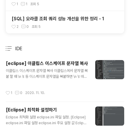
1
1
조회
5
[SQL] 오라클 조회 쿼리 성능 개선을 위한 정리 - 1
2
0
조회
5
IDE
분류 전체보기
주요 글 목록
[eclipse] 이클립스 이스케이프 문자열 복사
글 내용
이클립스 이스케이프 문자열 복사 이클립스에서 문자열 복
붙 할 때 \n \t 등 이스케이프 문자열을 복붙하면 \n \t 따위
로 복붙 되는 귀찮은 일이 발생한다. 이럴때는 Window -
> Preferences -> Java -> Editor -> Typing 에서
작성시간
1
0
2020. 11. 10.
Escape text when pasting into a string literal 설
정을 해제 해 주면 된다.
[Eclipse] 최적화 설정하기
글 내용
Eclipse 최적화 설정 eclipse.ini 파일 설정. [Eclipse]
eclipse.ini 파일 설정 eclipse.ini 주요 설정 값 Eclipse
실행시 eclipse.ini 파일에 설정된 옵션으로 실행됨. 이 설