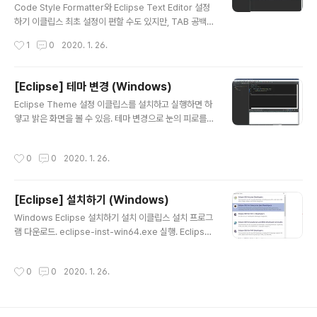
Code Style Formatter와 Eclipse Text Editor 설정
하기 이클립스 최초 설정이 편할 수도 있지만, TAB 공백보
다는 띄어쓰기 2칸을 쓰고, 띄어쓰기나 공백이 몇 개인지
작성시간
1
0
2020. 1. 26.
볼수 있는게 Editor 설정 하는것이 더 편하다고 느껴짐. 워
드나 문서작업 할때는 지저분해 보여서 싫었는데, 코딩할
땐 공백 문자가 보이는 것이 훨씬 보기 편하고 정리가 잘 되
[Eclipse] 테마 변경 (Windows)
는거 같음. 그래서 Eclipse나 VS Code를 설치하면 제일
글 내용
Eclipse Theme 설정 이클립스를 설치하고 실행하면 하
먼저 하는 설정중에 하나임. CodeStyle 적용하기 Goog
얗고 밝은 화면을 볼 수 있음. 테마 변경으로 눈의 피로를
le/StyleGuide에서 첨부 파일을 받은 뒤 코드스타일을
덜 받게 해서 조금이나마 시력 보호를 할 수 있음. 나는 mo
적용 하겠음. 이클립스 상단의 Windows > Preference
onrise라는 Eclipse 테마와 Dark Visual Studo라는
s로 들어감. 왼쪽 상단 검색창에서 Formatter 검색 Java
작성시간
0
0
2020. 1. 26.
폰트 테마를 적용해서 사용하는걸 좋아함. 주의 할 점이 있
> Code S..
는데 설정하다 꼬일 수 있으므로 workspace 백업 해두
는 것을 권장함!! Eclipse Thme 적용 Help - Eclipse
[Eclipse] 설치하기 (Windows)
Marketplace 실행. moonrise를 검색하면 Color IDE
글 내용
Pack 이란게 뜸. 예전엔 moonrise 테마만 따로 있었는
Windows Eclipse 설치하기 설치 이클립스 설치 프로그
데 패키지로 모아서 올렸나봄. Eclipse Moonrise UI Th
램 다운로드. eclipse-inst-win64.exe 실행. Eclipse I
eme 만 선택해서 설치하도록 함. 동의 후, 설치. 이후 E..
DE for Enterprise Java Developers 선택. JVM과
설치 경로 지정 JVM 선택에서 JRE가 아닌 JDK 선택. Ins
작성시간
0
0
2020. 1. 26.
tallation Folder에서 적절한 경로 지정. 동의 할게 뜨면
동의 하고 설치 진행. 설치 완료 후, 실행. JAVA로 작업할
파일들이 저장될 경로 (Workspace) 지정. 설치 확인을
위한 테스트 새 프로젝트 생성. (ctrl + n) -> Java Proje