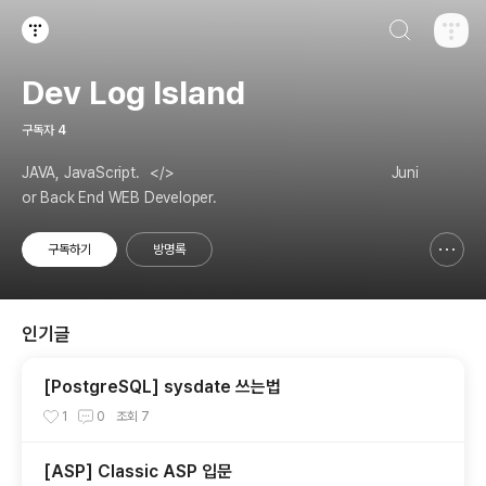
검색하기
티스토리
Dev Log Island
구독자
4
JAVA, JavaScript.⠀</>⠀⠀⠀⠀⠀⠀⠀⠀⠀⠀⠀⠀⠀⠀⠀⠀⠀⠀⠀⠀ Juni
or Back End WEB Developer.
구독하기
방명록
신고하기 레이어
열기
인기글
[PostgreSQL] sysdate 쓰는법
1
0
조회
7
[ASP] Classic ASP 입문