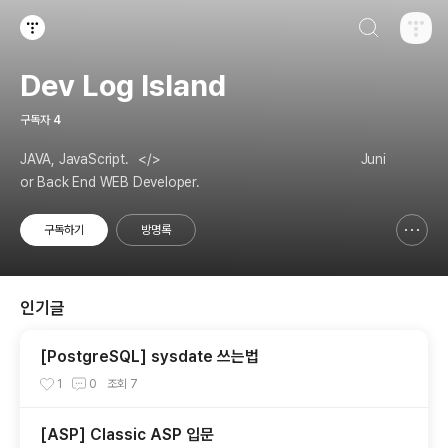
검색하기
티스토리
Dev Log Island
구독자
4
JAVA, JavaScript.⠀</>⠀⠀⠀⠀⠀⠀⠀⠀⠀⠀⠀⠀⠀⠀⠀⠀⠀⠀⠀⠀ Juni
or Back End WEB Developer.
구독하기
방명록
신고하기 레이어
열기
인기글
[PostgreSQL] sysdate 쓰는법
1
0
조회
7
[ASP] Classic ASP 입문