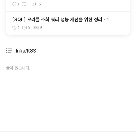
1
1
조회
5
[SQL] 오라클 조회 쿼리 성능 개선을 위한 정리 - 1
2
0
조회
5
Infra/K8S
분류 전체보기
주요 글 목록
글이 없습니다.