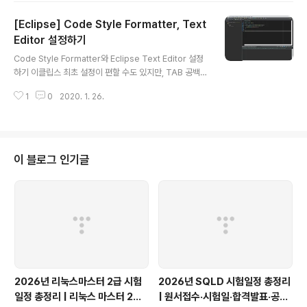
erences > General > Workspace > Text File Enc
[Eclipse] Code Style Formatter, Text
oding Windows > Preferences > Web > (CSS, H
TML, JSP) > Encoding Windows > Preferences
Editor 설정하기
글 내용
> XML > XML Files > Encoding
Code Style Formatter와 Eclipse Text Editor 설정
하기 이클립스 최초 설정이 편할 수도 있지만, TAB 공백보
다는 띄어쓰기 2칸을 쓰고, 띄어쓰기나 공백이 몇 개인지
1
0
2020. 1. 26.
볼수 있는게 Editor 설정 하는것이 더 편하다고 느껴짐. 워
드나 문서작업 할때는 지저분해 보여서 싫었는데, 코딩할
땐 공백 문자가 보이는 것이 훨씬 보기 편하고 정리가 잘 되
는거 같음. 그래서 Eclipse나 VS Code를 설치하면 제일
먼저 하는 설정중에 하나임. CodeStyle 적용하기 Goog
이 블로그 인기글
le/StyleGuide에서 첨부 파일을 받은 뒤 코드스타일을
적용 하겠음. 이클립스 상단의 Windows > Preference
s로 들어감. 왼쪽 상단 검색창에서 Formatter 검색 Java
> Code S..
2026년 리눅스마스터 2급 시험
2026년 SQLD 시험일정 총정리
일정 총정리 | 리눅스 마스터 2급 1
| 원서접수·시험일·합격발표·공부