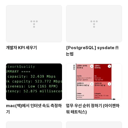
차·2차 접수일, 응시료, 합격기준
팁
개발자 KPI 세우기
[PostgreSQL] sysdate 쓰
는법
mac(맥)에서 인터넷 속도 측정하
업무 우선 순위 정하기 (아이젠하
기
워 매트릭스)