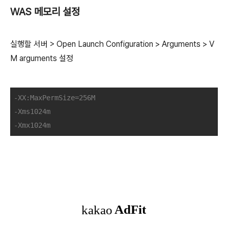
WAS 메모리 설정
실행할 서버 > Open Launch Configuration > Arguments > V
M arguments 설정
-XX:MaxPermSize=256M
-Xms1024m
-Xmx1024m