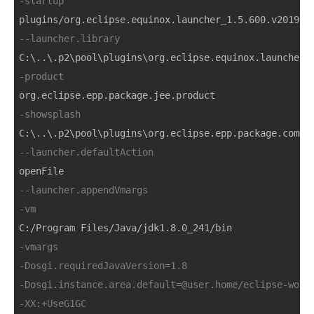
-startup
--launcher.library
-product
-showsplash
--launcher.defaultAction
--launcher.appendVmargs
-vm
-vmargs
-Dosgi.requiredJavaVersion=1.8
-Dosgi.instance.area.default=@user.home/eclipse-work
-XX:+UseG1GC