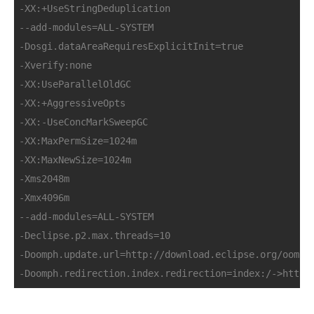
-XX:+UseStringDeduplication
--add-modules=ALL-SYSTEM
-Dosgi.dataAreaRequiresExplicitInit=true
-Xverify:none
-XX:UseParallelOldGC
-XX:+AggressiveOpts
-XX:-UseConcMarkSweepGC 
-XX:MaxPermSize=1024m
-XX:MaxNewSize=1024m
-Xms2048m
-Xmx4096m
--add-modules=ALL-SYSTEM
-Declipse.p2.max.threads=10
-Doomph.update.url=http://download.eclipse.org/oomph
-Doomph.redirection.index.redirection=index:/->http: