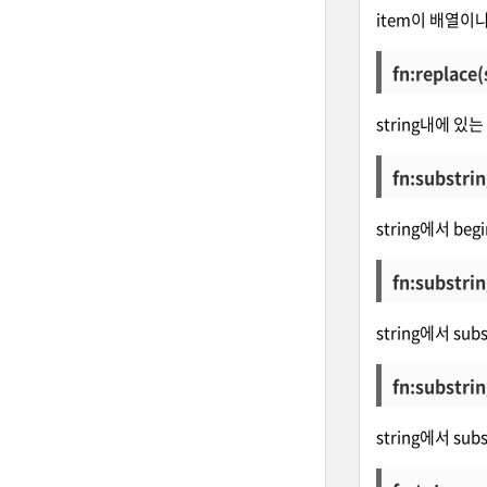
item이 배열이
fn:replace(
string내에 있
fn:substrin
string에서 
fn:substrin
string에서 s
fn:substrin
string에서 s