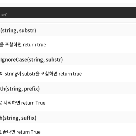


 str)}
(string, substr)
tr을 포함하면 return true
sIgnoreCase(string, substr)
tring이 substr을 포함하면 return true
th(string, prefix)
x로 시작하면 return True
(string, suffix)
x로 끝나면 return True