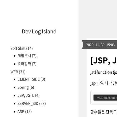
Dev Log Island
2020. 11. 30. 15:03
Soft Skill
(14)
개발도서
(7)
[JSP, 
뭐라할까
(7)
WEB
(31)
jstl function (j
CLIENT_SIDE
(3)
jsp 파일 최 생단
Spring
(6)
JSP, JSTL
(4)
  <%@ taglib prefi
SERVER_SIDE
(3)
ASP
(15)
함수들은 단독으로