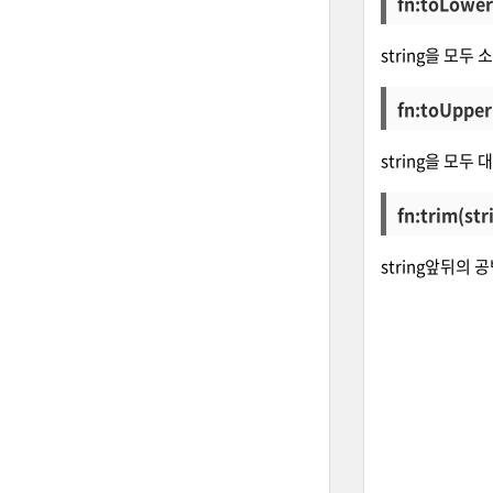
fn:toLower
string을 모두
fn:toUpper
string을 모두
fn:trim(str
string앞뒤의 