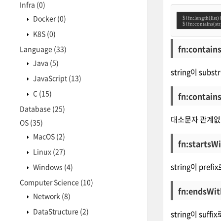
Infra
(0)
Docker
(0)
  ${fn:length(list)}
  ${fn:contains(str,
K8S
(0)
fn:contains
Language
(33)
Java
(5)
string이 subs
JavaScript
(13)
C
(15)
fn:contain
Database
(25)
대소문자 관계없이 s
OS
(35)
MacOS
(2)
fn:startsWi
Linux
(27)
string이 prefi
Windows
(4)
Computer Science
(10)
fn:endsWith
Network
(8)
DataStructure
(2)
string이 suffi