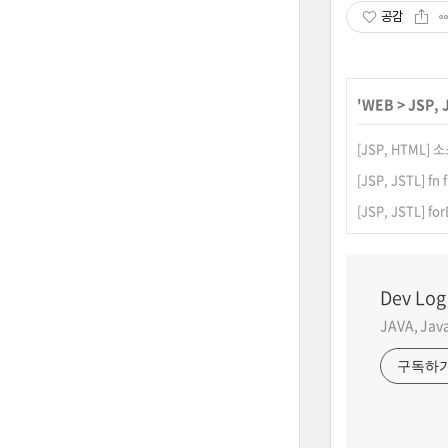
공감
'
WEB
>
JSP, 
[JSP, HTML
[JSP, JSTL] fn
[JSP, JSTL] 
Dev Log
JAVA, Ja
구독하