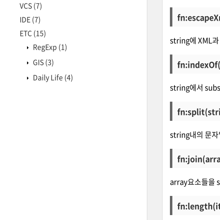
VCS
(7)
fn:escapeX
IDE
(7)
ETC
(15)
string에 XM
RegExp
(1)
GIS
(3)
fn:indexOf(
Daily Life
(4)
string에서 s
fn:split(st
string내의 문
fn:join(arr
array요소들을 
fn:length(