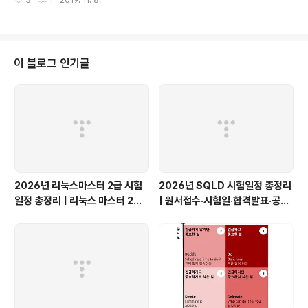
에서 보여지길 원한다면, OpenLayers script를 Includ
e 하기전에 다음 파일을 Include해 준다. 2. 지도가 들어
갈 div를 만들어 준다. 3. 화면에 보여질 지도의 크기를 C
SS로 지정해 준다. 4. javascript로 지도를 띄워준다. let
map = new ol.Map({ target: 'map', layers: [ new
이 블로그 인기글
ol.layer.Tile({ source: new ol.source.OSM({ url:
'https://maps.wikimedia.org/osm-intl/{z}/{x..
2026년 리눅스마스터 2급 시험
2026년 SQLD 시험일정 총정리
일정 총정리 | 리눅스 마스터 2급 1
| 원서접수·시험일·합격발표·공부
차·2차 접수일, 응시료, 합격기준
팁