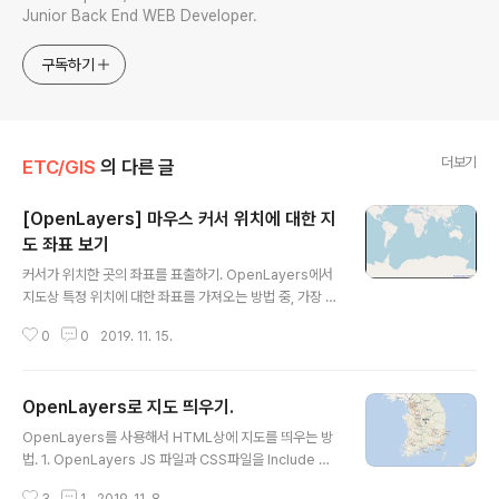
Junior Back End WEB Developer.
구독하기
더보기
ETC/GIS
의 다른 글
[OpenLayers] 마우스 커서 위치에 대한 지
도 좌표 보기
글 내용
커서가 위치한 곳의 좌표를 표출하기. OpenLayers에서
지도상 특정 위치에 대한 좌표를 가져오는 방법 중, 가장 기
본적인 마우스 위치에 대한 지도 좌표 보는 방법. OpenLa
0
0
2019. 11. 15.
yers에서 기본적으로 제공하는 MousePosition이라는
컨트롤 모듈을 사용하면 됨. 예제를 진행하기전에, OpenL
ayers 공식 사이트에서는 import를 사용하는 문법을 추
OpenLayers로 지도 띄우기.
천함. But, 복습 겸 간단하게 코드를 남기는 중이니 CDN
글 내용
방식으로 하겠음. ES6의 import 문은 다음과 같은 방법으
OpenLayers를 사용해서 HTML상에 지도를 띄우는 방
로 대체시키면 됨. // import Map from 'ol/Map'; cons
법. 1. OpenLayers JS 파일과 CSS파일을 Include 한
t Map = ol.Map; // import View from 'ol/View'; co
다. 선택 사항으로, 만약 지도가 IE나 안드로이드 v4 환경
nst View = ol.View; // import {d..
3
1
2019. 11. 8.