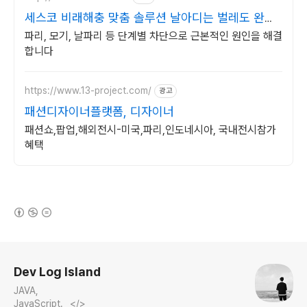
세스코 비래해충 맞춤 솔루션 날아디는 벌레도 완벽
차단
파리, 모기, 날파리 등 단계별 차단으로 근본적인 원인을 해결
합니다
https://www.13-project.com/
광고
패션디자이너플랫폼, 디자이너
패션쇼,팝업,해외전시-미국,파리,인도네시아, 국내전시참가
혜택
(새창열림)
로그 정보
Dev Log Island
JAVA,
JavaScript.⠀</>⠀⠀⠀⠀⠀⠀⠀⠀⠀⠀⠀⠀⠀⠀⠀⠀⠀⠀⠀⠀