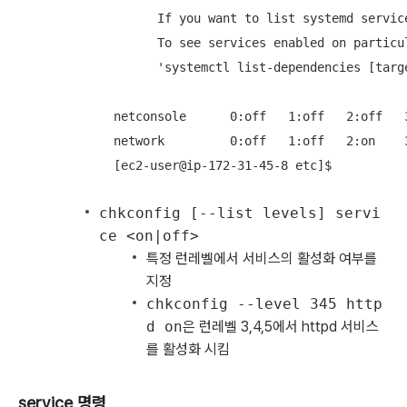
        If you want to list systemd servic
        To see services enabled on particul
        'systemctl list-dependencies [targe
  netconsole      0:off   1:off   2:off   
  network         0:off   1:off   2:on    
  [ec2-user@ip-172-31-45-8 etc]$
chkconfig [--list levels] servi
ce <on|off>
특정 런레벨에서 서비스의 활성화 여부를
지정
chkconfig --level 345 http
d on
은 런레벨 3,4,5에서 httpd 서비스
를 활성화 시킴
service 명령