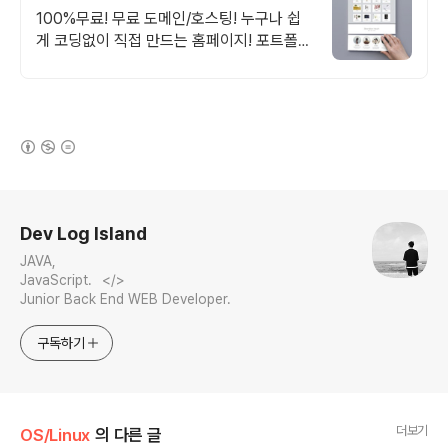
홈페이지
100%무료! 무료 도메인/호스팅! 누구나 쉽
게 코딩없이 직접 만드는 홈페이지! 포트폴리
오, 개인 및 회사 공식 홈페이지, 스타트업,
공기업도 크리에이터링크에서.
(새창열림)
로그 정보
Dev Log Island
JAVA,
JavaScript.⠀</>⠀⠀⠀⠀⠀⠀⠀⠀⠀⠀⠀⠀⠀⠀⠀⠀⠀⠀⠀⠀
Junior Back End WEB Developer.
구독하기
더보기
OS/Linux
의 다른 글