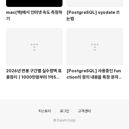
mac(맥)에서 인터넷 속도 측정하
[PostgreSQL] sysdate 쓰
기
는법
2026년 연봉 구간별 실수령액 표
[PostgreSQL] 사용중인 fun
총정리｜1000만원부터 1억5천
ction의 정의 내용을 특정 문자열
만원까지
검색 하는 방법
의안내
티스토리
로그인
고객센터
© Daum Corp.